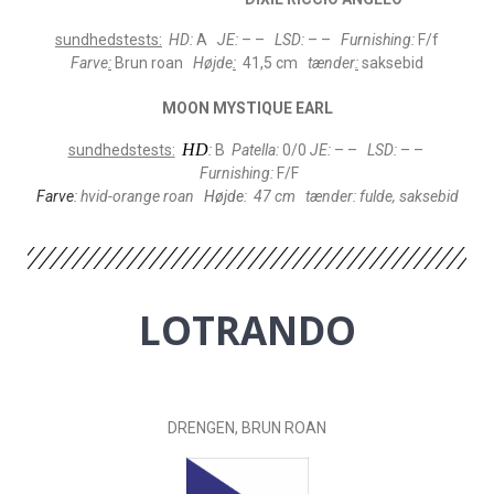
sundhedstests
:
HD:
A
JE:
– –
LSD:
– –
Furnishing:
F/f
Farve
:
Brun
roan
Højde
:
41,5 cm
tænder
:
saksebid
MOON MYSTIQUE EARL
HD
sundhedstests
:
:
B
Patella:
0/0
JE
:
– –
LSD:
– –
Furnishing:
F/F
Farve
:
hvid-orange
roan
Højde
: 47 cm
tænder
:
fulde, saksebid
LOTRANDO
DRENGEN
, BRUN ROAN