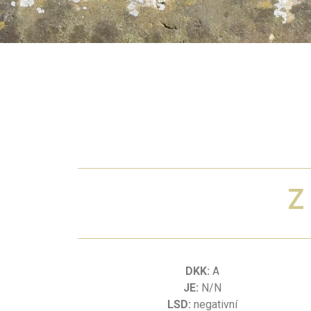
DKK:
A
JE:
N/N
LSD:
negativní