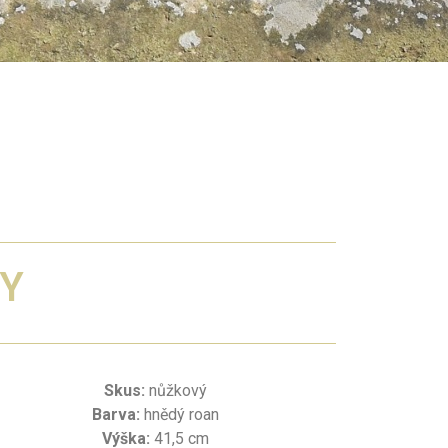
Y
Skus:
nůžkový
Barva:
hnědý roan
Výška:
41,5 cm